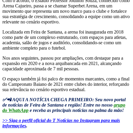
Com o acordo, o Estádio Professor Jodilton Souza, conhecido como
Arena Cajueiro, passa a se chamar Superbet Arena, em um
movimento que representa um novo marco para o clube e fortalece
sua estratégia de crescimento, consolidando a equipe como um ativo
relevante no cenário esportivo.
Localizada em Feira de Santana, a arena foi inaugurada em 2018
como parte de um complexo estruturado, com espaços para atletas,
academia, salão de jogos e auditório, consolidando-se como um
ambiente completo para o futebol.
Nos anos seguintes, passou por ampliações, com destaque para a
expansão em 2020 e a nova arquibancada em 2021, alcançando
capacidade aproximada de 7 mil pessoas.
O espaço também já foi palco de momentos marcantes, como a final
do Campeonato Baiano de 2021 entre clubes do interior, reforçando
sua relevância no cenário esportivo estadual.
✅📲 AQUI A NOTÍCIA CHEGA PRIMEIRO: Seu novo portal
de notícias de Feira de Santana e região! Entre no nosso
grupo
do WhatsApp
e receba as principais notícias na palma da mão!
>> Siga o perfil oficial do T Notícias no Instagram para mais
informações
.