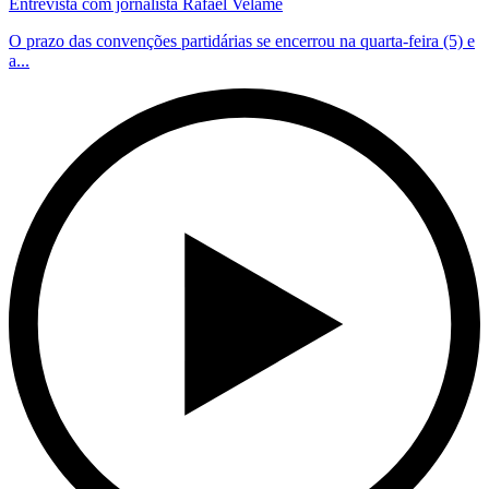
Entrevista com jornalista Rafael Velame
O prazo das convenções partidárias se encerrou na quarta-feira (5) e
a...