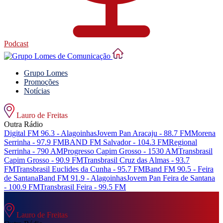
Podcast
Grupo Lomes
Promoções
Notícias
Lauro de Freitas
Outra Rádio
Digital FM 96.3 - Alagoinhas
Jovem Pan Aracaju - 88.7 FM
Morena
Serrinha - 97.9 FM
BAND FM Salvador - 104.3 FM
Regional
Serrinha - 790 AM
Progresso Capim Grosso - 1530 AM
Transbrasil
Capim Grosso - 90.9 FM
Transbrasil Cruz das Almas - 93.7
FM
Transbrasil Euclides da Cunha - 95.7 FM
Band FM 90.5 - Feira
de Santana
Band FM 91.9 - Alagoinhas
Jovem Pan Feira de Santana
- 100.9 FM
Transbrasil Feira - 99.5 FM
Lauro de Freitas