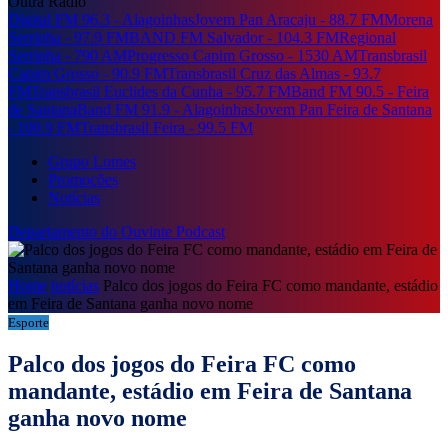
Outra Rádio
Digital FM 96.3 - Alagoinhas
Jovem Pan Aracaju - 88.7 FM
Morena
Serrinha - 97.9 FM
BAND FM Salvador - 104.3 FM
Regional
Serrinha - 790 AM
Progresso Capim Grosso - 1530 AM
Transbrasil
Capim Grosso - 90.9 FM
Transbrasil Cruz das Almas - 93.7
FM
Transbrasil Euclides da Cunha - 95.7 FM
Band FM 90.5 - Feira
de Santana
Band FM 91.9 - Alagoinhas
Jovem Pan Feira de Santana
- 100.9 FM
Transbrasil Feira - 99.5 FM
Grupo Lomes
Promoções
Notícias
Departamento do Ouvinte
Podcast
Home
notícias
Palco dos jogos do Feira FC como mandante, estádio
em Feira de Santana ganha novo nome
Esporte
Palco dos jogos do Feira FC como
mandante, estádio em Feira de Santana
ganha novo nome