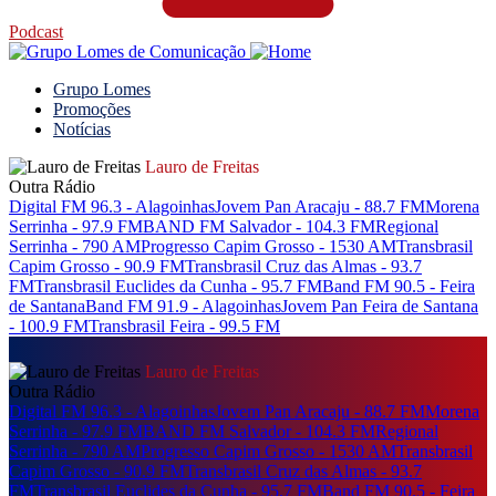
Podcast
Grupo Lomes
Promoções
Notícias
Lauro de Freitas
Outra Rádio
Digital FM 96.3 - Alagoinhas
Jovem Pan Aracaju - 88.7 FM
Morena
Serrinha - 97.9 FM
BAND FM Salvador - 104.3 FM
Regional
Serrinha - 790 AM
Progresso Capim Grosso - 1530 AM
Transbrasil
Capim Grosso - 90.9 FM
Transbrasil Cruz das Almas - 93.7
FM
Transbrasil Euclides da Cunha - 95.7 FM
Band FM 90.5 - Feira
de Santana
Band FM 91.9 - Alagoinhas
Jovem Pan Feira de Santana
- 100.9 FM
Transbrasil Feira - 99.5 FM
Lauro de Freitas
Outra Rádio
Digital FM 96.3 - Alagoinhas
Jovem Pan Aracaju - 88.7 FM
Morena
Serrinha - 97.9 FM
BAND FM Salvador - 104.3 FM
Regional
Serrinha - 790 AM
Progresso Capim Grosso - 1530 AM
Transbrasil
Capim Grosso - 90.9 FM
Transbrasil Cruz das Almas - 93.7
FM
Transbrasil Euclides da Cunha - 95.7 FM
Band FM 90.5 - Feira