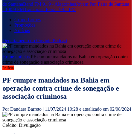
de Santana
Band FM 91.9 - Alagoinhas
Jovem Pan Feira de Santana
- 100.9 FM
Transbrasil Feira - 99.5 FM
Grupo Lomes
Promoções
Notícias
Departamento do Ouvinte
Podcast
Home
notícias
PF cumpre mandados na Bahia em operação contra
crime de sonegação e associação criminosa
Polícia
PF cumpre mandados na Bahia em
operação contra crime de sonegação e
associação criminosa
Por Dandara Barreto | 11/07/2024 10:28 e atualizado em 02/08/2024
Crédito: Divulgação