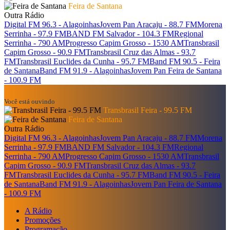
Feira de Santana
Outra Rádio
Digital FM 96.3 - Alagoinhas
Jovem Pan Aracaju - 88.7 FM
Morena
Serrinha - 97.9 FM
BAND FM Salvador - 104.3 FM
Regional
Serrinha - 790 AM
Progresso Capim Grosso - 1530 AM
Transbrasil
Capim Grosso - 90.9 FM
Transbrasil Cruz das Almas - 93.7
FM
Transbrasil Euclides da Cunha - 95.7 FM
Band FM 90.5 - Feira
de Santana
Band FM 91.9 - Alagoinhas
Jovem Pan Feira de Santana
- 100.9 FM
Você está ouvindo
Transbrasil Feira - 99.5 FM
Feira de Santana
Outra Rádio
Digital FM 96.3 - Alagoinhas
Jovem Pan Aracaju - 88.7 FM
Morena
Serrinha - 97.9 FM
BAND FM Salvador - 104.3 FM
Regional
Serrinha - 790 AM
Progresso Capim Grosso - 1530 AM
Transbrasil
Capim Grosso - 90.9 FM
Transbrasil Cruz das Almas - 93.7
FM
Transbrasil Euclides da Cunha - 95.7 FM
Band FM 90.5 - Feira
de Santana
Band FM 91.9 - Alagoinhas
Jovem Pan Feira de Santana
- 100.9 FM
A Rádio
Promoções
Programação