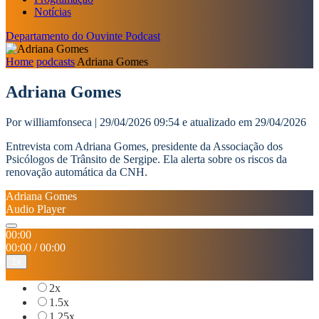
Notícias
Departamento do Ouvinte
Podcast
Home
podcasts
Adriana Gomes
Adriana Gomes
Por williamfonseca | 29/04/2026 09:54 e atualizado em 29/04/2026
Entrevista com Adriana Gomes, presidente da Associação dos
Psicólogos de Trânsito de Sergipe. Ela alerta sobre os riscos da
renovação automática da CNH.
Adriana Gomes
Audio Player
00:00
00:00
/
00:00
1x
2x
1.5x
1.25x