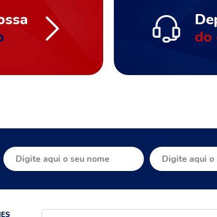
ossa
De
o
do 
MES