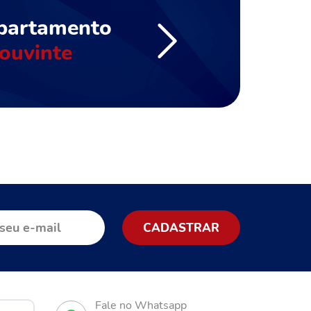
partamento
ouvinte
Fale no Whatsapp