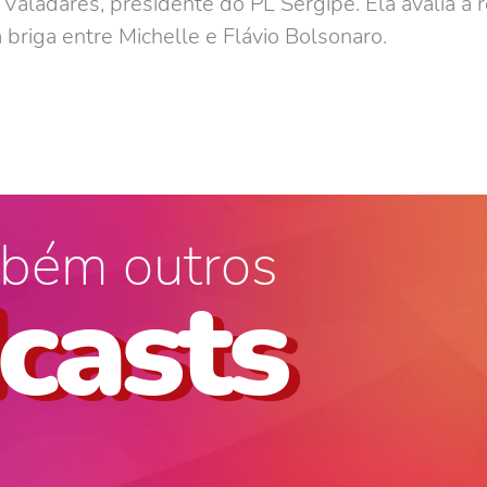
aladares, presidente do PL Sergipe. Ela avalia a r
 briga entre Michelle e Flávio Bolsonaro.
bém outros
casts