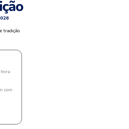
ição
2026
feira
km com