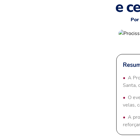
e c
Por
Resum
A Pro
Santa, 
O eve
velas, 
A pro
reforça