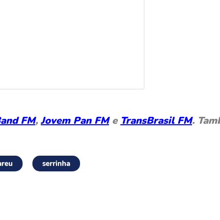
and FM
,
Jovem Pan FM
e
TransBrasil FM
. Tam
areu
serrinha