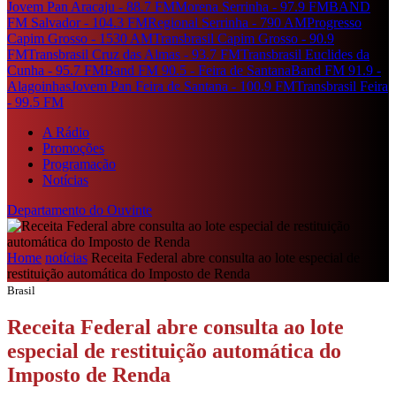
Jovem Pan Aracaju - 88.7 FM
Morena Serrinha - 97.9 FM
BAND
FM Salvador - 104.3 FM
Regional Serrinha - 790 AM
Progresso
Capim Grosso - 1530 AM
Transbrasil Capim Grosso - 90.9
FM
Transbrasil Cruz das Almas - 93.7 FM
Transbrasil Euclides da
Cunha - 95.7 FM
Band FM 90.5 - Feira de Santana
Band FM 91.9 -
Alagoinhas
Jovem Pan Feira de Santana - 100.9 FM
Transbrasil Feira
- 99.5 FM
A Rádio
Promoções
Programação
Notícias
Departamento do Ouvinte
Home
notícias
Receita Federal abre consulta ao lote especial de
restituição automática do Imposto de Renda
Brasil
Receita Federal abre consulta ao lote
especial de restituição automática do
Imposto de Renda