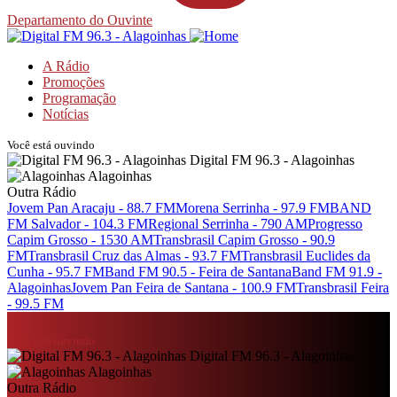
Departamento do Ouvinte
A Rádio
Promoções
Programação
Notícias
Você está ouvindo
Digital FM 96.3 - Alagoinhas
Alagoinhas
Outra Rádio
Jovem Pan Aracaju - 88.7 FM
Morena Serrinha - 97.9 FM
BAND
FM Salvador - 104.3 FM
Regional Serrinha - 790 AM
Progresso
Capim Grosso - 1530 AM
Transbrasil Capim Grosso - 90.9
FM
Transbrasil Cruz das Almas - 93.7 FM
Transbrasil Euclides da
Cunha - 95.7 FM
Band FM 90.5 - Feira de Santana
Band FM 91.9 -
Alagoinhas
Jovem Pan Feira de Santana - 100.9 FM
Transbrasil Feira
- 99.5 FM
Você está ouvindo
Digital FM 96.3 - Alagoinhas
Alagoinhas
Outra Rádio