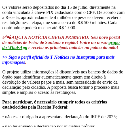
Os valores serão depositados no dia 15 de julho, diretamente na
conta vinculada à chave PIX cadastrada com o CPF. De acordo com
a Receita, aproximadamente 4 milhões de pessoas devem receber a
restituição nesta etapa, que soma cerca de R$ 500 milhões. Cada
contribuinte poderá receber até R$ 1.000.
✅📲 AQUI A NOTÍCIA CHEGA PRIMEIRO: Seu novo portal
de notícias de Feira de Santana e região! Entre no nosso
grupo
do WhatsApp
e receba as principais notícias na palma da mão!
>> Siga o perfil oficial do T Notícias no Instagram para mais
informações
.
O projeto utiliza informações já disponíveis nos bancos de dados do
órgão para identificar automaticamente quem tem direito à
devolução de valores pagos a mais, sem necessidade de envio da
declaração pelo cidadão. A proposta busca tornar o processo mais
simples e ampliar o acesso às restituições.
Para participar, é necessário cumprir todos os critérios
estabelecidos pela Receita Federal:
• não estar obrigado a apresentar a declaração do IRPF de 2025;
• não ter enviado a declaração por iniciativa própria;