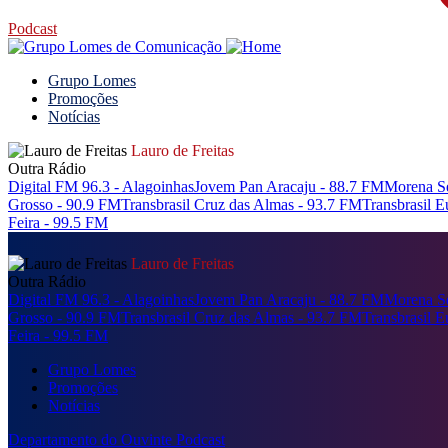
Podcast
Grupo Lomes
Promoções
Notícias
Lauro de Freitas
Outra Rádio
Digital FM 96.3 - Alagoinhas
Jovem Pan Aracaju - 88.7 FM
Morena Se
Grosso - 90.9 FM
Transbrasil Cruz das Almas - 93.7 FM
Transbrasil 
Feira - 99.5 FM
Lauro de Freitas
Outra Rádio
Digital FM 96.3 - Alagoinhas
Jovem Pan Aracaju - 88.7 FM
Morena Se
Grosso - 90.9 FM
Transbrasil Cruz das Almas - 93.7 FM
Transbrasil 
Feira - 99.5 FM
Grupo Lomes
Promoções
Notícias
Departamento do Ouvinte
Podcast