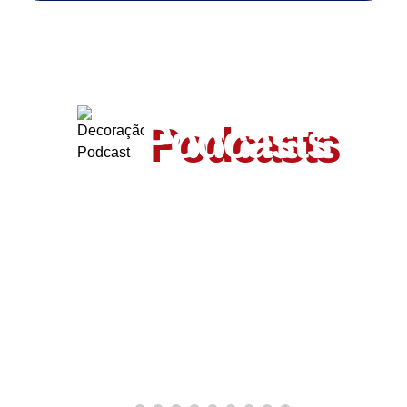
ouça também outros
Podcasts
Valmir de Francisquinho
Entrevista com o ex-prefeito Valmir de Francisquinho, pré-
candidato a...
OUVIR PODCAST