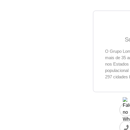
S
O Grupo Lome
mais de 35 a
nos Estados 
populacional
297 cidades 