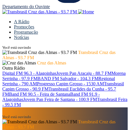
Departamento do Ouvinte
A Rádio
Promoções
Programação
Notícias
Você está ouvindo
Transbrasil Cruz das
Almas - 93.7 FM
Cruz das Almas
Outra Rádio
Digital FM 96.3 - Alagoinhas
Jovem Pan Aracaju - 88.7 FM
Morena
Serrinha - 97.9 FM
BAND FM Salvador - 104.3 FM
Regional
Serrinha - 790 AM
Progresso Capim Grosso - 1530 AM
Transbrasil
Capim Grosso - 90.9 FM
Transbrasil Euclides da Cunha - 95.7
FM
Band FM 90.5 - Feira de Santana
Band FM 91.9 -
Alagoinhas
Jovem Pan Feira de Santana - 100.9 FM
Transbrasil Feira
- 99.5 FM
Você está ouvindo
Transbrasil Cruz das
Almas - 93.7 FM