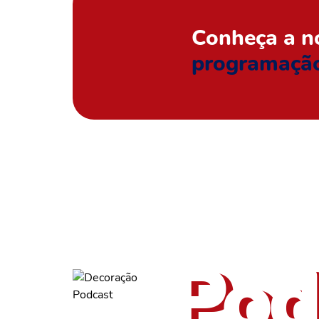
Conheça a n
programaçã
ouça tam
Pod