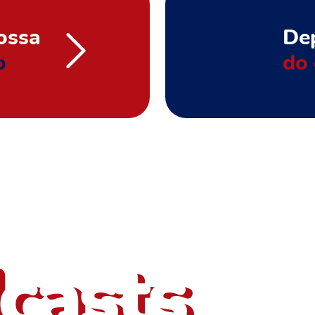
ossa
De
o
do 
bém outros
casts