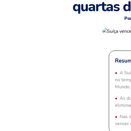
quartas 
Po
Resum
A Suí
no temp
Mundo.
As du
elimina
Nas q
vencer 