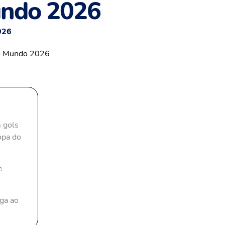
undo 2026
026
 gols
opa do
e
aga ao