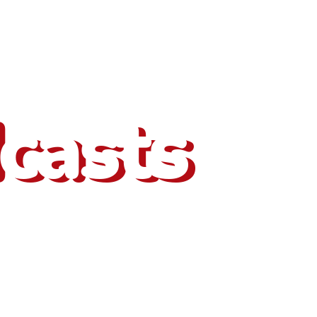
bém outros
casts
nata
Entrevista com
contador Thiago
ta com Thannata da
Damasceno
ia, vereadora por Aracaju
te que...