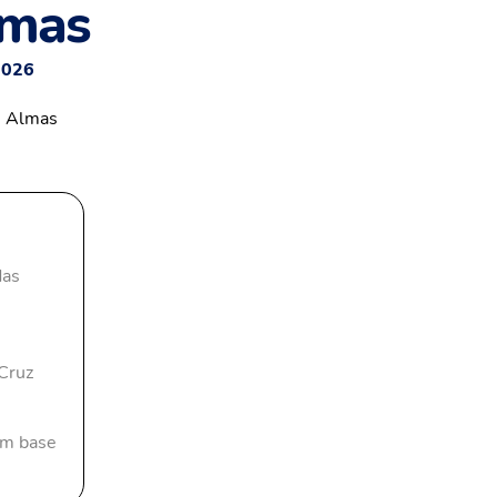
lmas
2026
das
 Cruz
com base