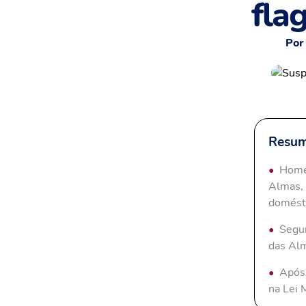
fla
Por
Resum
Homem
Almas, 
domésti
Segun
das Alm
Após 
na Lei 