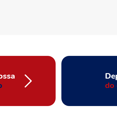
ossa
De
o
do 