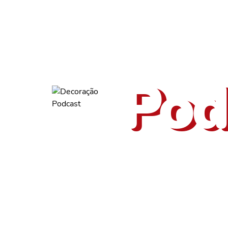
ouça tam
Pod
Diego Carvalho
Than
Entrevista com Diego Carvalho,
Entrevis
diretor de operações da Emurb, que
Equoterap
fala sobre...
pelo Avan