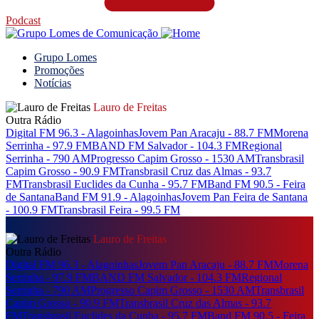
Podcast
Grupo Lomes
Promoções
Notícias
Lauro de Freitas
Outra Rádio
Digital FM 96.3 - Alagoinhas
Jovem Pan Aracaju - 88.7 FM
Morena
Serrinha - 97.9 FM
BAND FM Salvador - 104.3 FM
Regional
Serrinha - 790 AM
Progresso Capim Grosso - 1530 AM
Transbrasil
Capim Grosso - 90.9 FM
Transbrasil Cruz das Almas - 93.7
FM
Transbrasil Euclides da Cunha - 95.7 FM
Band FM 90.5 - Feira
de Santana
Band FM 91.9 - Alagoinhas
Jovem Pan Feira de Santana
- 100.9 FM
Transbrasil Feira - 99.5 FM
Lauro de Freitas
Outra Rádio
Digital FM 96.3 - Alagoinhas
Jovem Pan Aracaju - 88.7 FM
Morena
Serrinha - 97.9 FM
BAND FM Salvador - 104.3 FM
Regional
Serrinha - 790 AM
Progresso Capim Grosso - 1530 AM
Transbrasil
Capim Grosso - 90.9 FM
Transbrasil Cruz das Almas - 93.7
FM
Transbrasil Euclides da Cunha - 95.7 FM
Band FM 90.5 - Feira