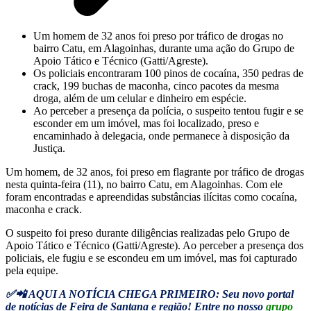
Um homem de 32 anos foi preso por tráfico de drogas no
bairro Catu, em Alagoinhas, durante uma ação do Grupo de
Apoio Tático e Técnico (Gatti/Agreste).
Os policiais encontraram 100 pinos de cocaína, 350 pedras de
crack, 199 buchas de maconha, cinco pacotes da mesma
droga, além de um celular e dinheiro em espécie.
Ao perceber a presença da polícia, o suspeito tentou fugir e se
esconder em um imóvel, mas foi localizado, preso e
encaminhado à delegacia, onde permanece à disposição da
Justiça.
Um homem, de 32 anos, foi preso em flagrante por tráfico de drogas
nesta quinta-feira (11), no bairro Catu, em Alagoinhas. Com ele
foram encontradas e apreendidas substâncias ilícitas como cocaína,
maconha e crack.
O suspeito foi preso durante diligências realizadas pelo Grupo de
Apoio Tático e Técnico (Gatti/Agreste). Ao perceber a presença dos
policiais, ele fugiu e se escondeu em um imóvel, mas foi capturado
pela equipe.
✅📲 AQUI A NOTÍCIA CHEGA PRIMEIRO: Seu novo portal
de notícias de Feira de Santana e região! Entre no nosso
grupo