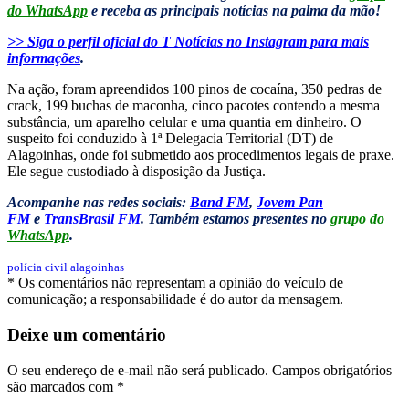
do WhatsApp
e receba as principais notícias na palma da mão!
>> Siga o perfil oficial do T Notícias no Instagram para mais
informações
.
Na ação, foram apreendidos 100 pinos de cocaína, 350 pedras de
crack, 199 buchas de maconha, cinco pacotes contendo a mesma
substância, um aparelho celular e uma quantia em dinheiro. O
suspeito foi conduzido à 1ª Delegacia Territorial (DT) de
Alagoinhas, onde foi submetido aos procedimentos legais de praxe.
Ele segue custodiado à disposição da Justiça.
Acompanhe nas redes sociais:
Band FM
,
Jovem Pan
FM
e
TransBrasil FM
. Também estamos presentes no
grupo do
WhatsApp
.
polícia civil
alagoinhas
* Os comentários não representam a opinião do veículo de
comunicação; a responsabilidade é do autor da mensagem.
Deixe um comentário
O seu endereço de e-mail não será publicado.
Campos obrigatórios
são marcados com
*