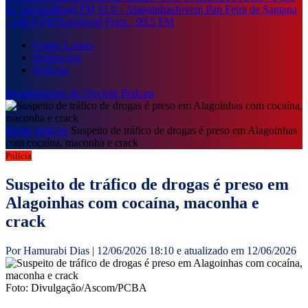
de Santana
Band FM 91.9 - Alagoinhas
Jovem Pan Feira de Santana
- 100.9 FM
Transbrasil Feira - 99.5 FM
Grupo Lomes
Promoções
Notícias
Departamento do Ouvinte
Podcast
Home
notícias
Suspeito de tráfico de drogas é preso em Alagoinhas
com cocaína, maconha e crack
Polícia
Suspeito de tráfico de drogas é preso em
Alagoinhas com cocaína, maconha e
crack
Por Hamurabi Dias | 12/06/2026 18:10 e atualizado em 12/06/2026
Foto: Divulgação/Ascom/PCBA