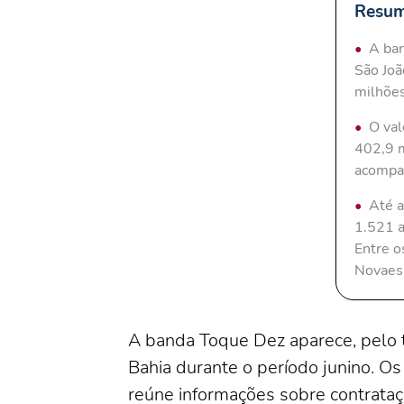
Resum
A ban
São Joã
milhõe
O val
402,9 m
acompan
Até a
1.521 a
Entre o
Novaes,
A banda Toque Dez aparece, pelo te
Bahia durante o período junino. O
reúne informações sobre contrataç