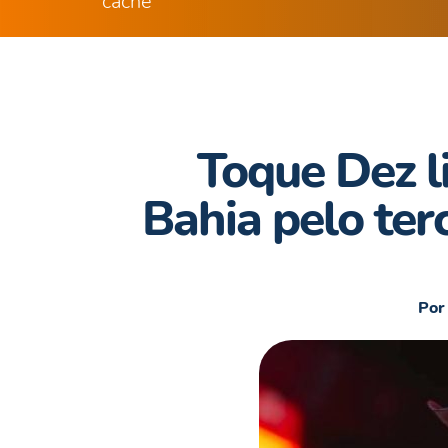
cachê
Toque Dez l
Bahia pelo ter
Por