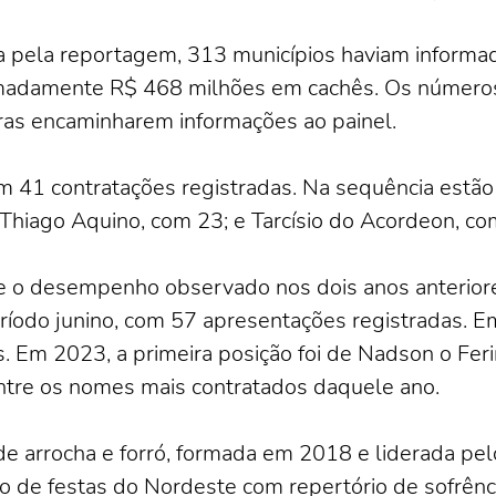
da pela reportagem, 313 municípios haviam inform
oximadamente R$ 468 milhões em cachês. Os números
ras encaminharem informações ao painel.
 41 contratações registradas. Na sequência estão 
Thiago Aquino, com 23; e Tarcísio do Acordeon, co
te o desempenho observado nos dois anos anterio
eríodo junino, com 57 apresentações registradas. E
 Em 2023, a primeira posição foi de Nadson o Fer
tre os nomes mais contratados daquele ano.
 arrocha e forró, formada em 2018 e liderada pelo
to de festas do Nordeste com repertório de sofrênc