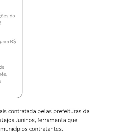
ções do
6
 para R$
de
hês.
o
ais contratada pelas prefeituras da
tejos Juninos, ferramenta que
municípios contratantes.