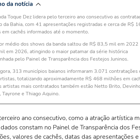
o da notícia
da Toque Dez lidera pelo terceiro ano consecutivo as contrata
o da Bahia, com 41 apresentações registradas e cerca de R$ 1
s em cachês informados até o momento.
or médio dos shows da banda saltou de R$ 83,5 mil em 2022
il em 2026, atingindo o maior patamar da série histórica
hada pelo Painel de Transparência dos Festejos Juninos.
gora, 313 municípios baianos informaram 3.071 contratações 
rtistas, totalizando aproximadamente R$ 468 milhões em cac
s artistas mais contratados também estão Netto Brito, Devinh
 Tayrone e Thiago Aquino.
rceiro ano consecutivo, como a atração artística m
s dados constam no Painel de Transparência dos Fes
ões, valores de cachês, datas das apresentações e 