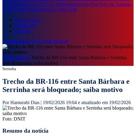
de Santana
Band FM 91.9 - Alagoinhas
Jovem Pan Feira de Santana
- 100.9 FM
Transbrasil Feira - 99.5 FM
Grupo Lomes
Promoções
Notícias
Departamento do Ouvinte
Podcast
Home
notícias
Trecho da BR-116 entre Santa Bárbara e Serrinha
será bloqueado; saiba motivo
Serrinha
Trecho da BR-116 entre Santa Bárbara e
Serrinha será bloqueado; saiba motivo
Por Hamurabi Dias | 19/02/2026 19:04 e atualizado em 19/02/2026
Foto: DNIT
Resumo da notícia