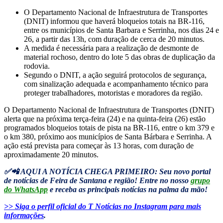
O Departamento Nacional de Infraestrutura de Transportes
(DNIT) informou que haverá bloqueios totais na BR-116,
entre os municípios de Santa Barbara e Serrinha, nos dias 24 e
26, a partir das 13h, com duração de cerca de 20 minutos.
A medida é necessária para a realização de desmonte de
material rochoso, dentro do lote 5 das obras de duplicação da
rodovia.
Segundo o DNIT, a ação seguirá protocolos de segurança,
com sinalização adequada e acompanhamento técnico para
proteger trabalhadores, motoristas e moradores da região.
O Departamento Nacional de Infraestrutura de Transportes (DNIT)
alerta que na próxima terça-feira (24) e na quinta-feira (26) estão
programados bloqueios totais de pista na BR-116, entre o km 379 e
o km 380, próximo aos municípios de Santa Bárbara e Serrinha. A
ação está prevista para começar às 13 horas, com duração de
aproximadamente 20 minutos.
✅📲 AQUI A NOTÍCIA CHEGA PRIMEIRO: Seu novo portal
de notícias de Feira de Santana e região! Entre no nosso
grupo
do WhatsApp
e receba as principais notícias na palma da mão!
>> Siga o perfil oficial do T Notícias no Instagram para mais
informações
.