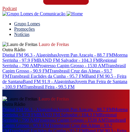
Podcast
Grupo Lomes
Promoções
Notícias
Lauro de Freitas
Outra Rádio
Digital FM 96.3 - Alagoinhas
Jovem Pan Aracaju - 88.7 FM
Morena
Serrinha - 97.9 FM
BAND FM Salvador - 104.3 FM
Regional
Serrinha - 790 AM
Progresso Capim Grosso - 1530 AM
Transbrasil
Capim Grosso - 90.9 FM
Transbrasil Cruz das Almas - 93.7
FM
Transbrasil Euclides da Cunha - 95.7 FM
Band FM 90.5 - Feira
de Santana
Band FM 91.9 - Alagoinhas
Jovem Pan Feira de Santana
- 100.9 FM
Transbrasil Feira - 99.5 FM
Lauro de Freitas
Outra Rádio
Digital FM 96.3 - Alagoinhas
Jovem Pan Aracaju - 88.7 FM
Morena
Serrinha - 97.9 FM
BAND FM Salvador - 104.3 FM
Regional
Serrinha - 790 AM
Progresso Capim Grosso - 1530 AM
Transbrasil
Capim Grosso - 90.9 FM
Transbrasil Cruz das Almas - 93.7
FM
Transbrasil Euclides da Cunha - 95.7 FM
Band FM 90.5 - Feira