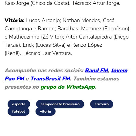
Kaio Jorge (Chico da Costa). Técnico: Artur Jorge.
Vitória:
Lucas Arcanjo; Nathan Mendes, Cacá,
Camutanga e Ramon; Baralhas, Martínez (Edenílson)
e Matheuzinho (Zé Vitor); Aitor Cantalapiedra (Diego
Tarzia), Erick (Lucas Silva) e Renzo López
(Renê). Técnico: Jair Ventura.
Acompanhe nas redes sociais:
Band FM
,
Jovem
Pan FM
e
TransBrasil FM
. Também estamos
presentes no
grupo do WhatsApp
.
esporte
campeonato brasileiro
cruzeiro
futebol
vitoria