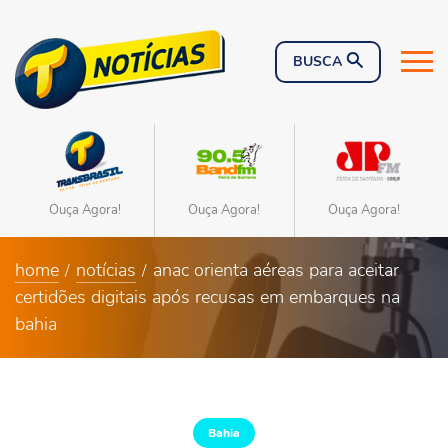
Ouça Agora!
Ouça Agora!
Ouça Agora!
home
notícias
anac orienta aéreas para aceitar
certidões digitais após recusas em embarques na
bahia
Bahia