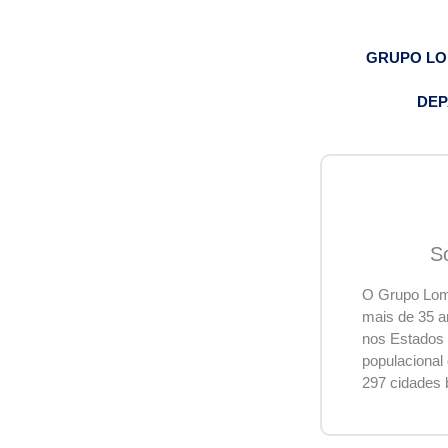
GRUPO L
DEP
S
O Grupo Lome
mais de 35 a
nos Estados 
populacional
297 cidades 