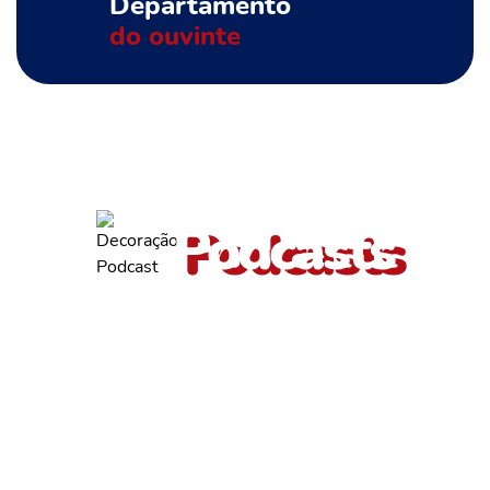
Departamento
do ouvinte
ouça também outros
Podcasts
Diego Carvalho
Entrevista com Diego Carvalho, diretor de operações da Emurb,
que fala sobre...
OUVIR PODCAST