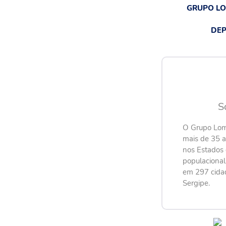
GRUPO L
DEP
S
O Grupo Lom
mais de 35 
nos Estados 
populaciona
em 297 cida
Sergipe.